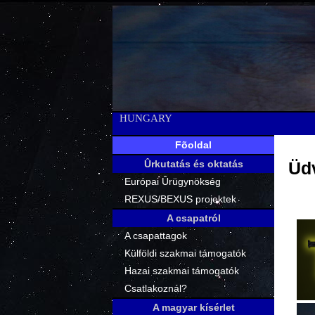
HUNGARY
Fõoldal
Ûrkutatás és oktatás
Üd
Európai Ûrügynökség
REXUS/BEXUS projektek
A csapatról
A csapattagok
Külföldi szakmai támogatók
Hazai szakmai támogatók
Csatlakoznál?
A magyar kísérlet