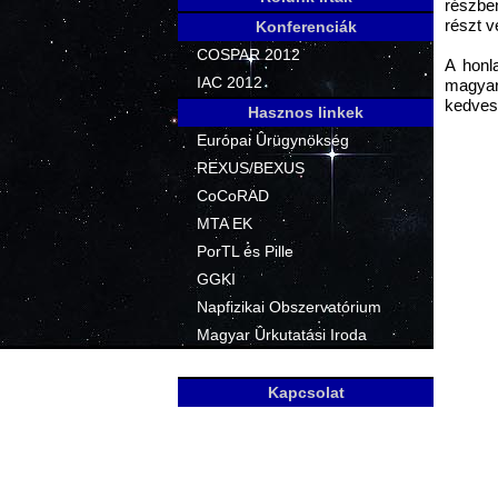
részbe
részt 
Konferenciák
COSPAR 2012
A honl
IAC 2012
magyar
kedves
Hasznos linkek
Európai Ûrügynökség
REXUS/BEXUS
CoCoRAD
MTA EK
PorTL és Pille
GGKI
Napfizikai Obszervatórium
Magyar Ûrkutatási Iroda
Ûrvilág
Kapcsolat