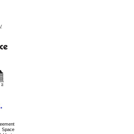
reement
l Space