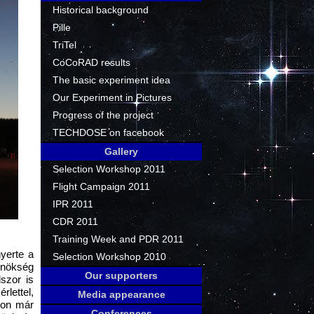
Historical background
Pille
TriTel
CoCoRAD results
The basic experiment idea
Our Experiment in Pictures
Progress of the project
TECHDOSE on facebook
Gallery
Selection Workshop 2011
Flight Campaign 2011
IPR 2011
CDR 2011
Training Week and PDR 2011
yerte a
Selection Workshop 2010
nökség
Our supporters
dszor is
lettel,
Media appearance
son már
Conferences