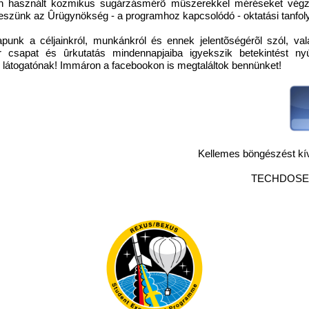
n használt kozmikus sugárzásmérõ mûszerekkel méréseket vég
veszünk az Ûrügynökség - a programhoz kapcsolódó - oktatási tanfo
apunk a céljainkról, munkánkról és ennek jelentõségérõl szól, val
 csapat és ûrkutatás mindennapjaiba igyekszik betekintést nyú
 látogatónak! Immáron a facebookon is megtaláltok bennünket!
Kellemes böngészést kí
TECHDOSE 