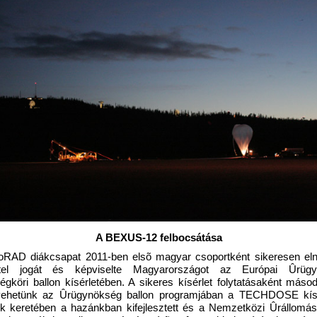
A BEXUS-12 felbocsátása
RAD diákcsapat 2011-ben elsõ magyar csoportként sikeresen eln
étel jogát és képviselte Magyarországot az Európai Ûrügy
gköri ballon kísérletében. A sikeres kísérlet folytatásaként máso
vehetünk az Ûrügynökség ballon programjában a TECHDOSE kísér
k keretében a hazánkban kifejlesztett és a Nemzetközi Ûrállomá