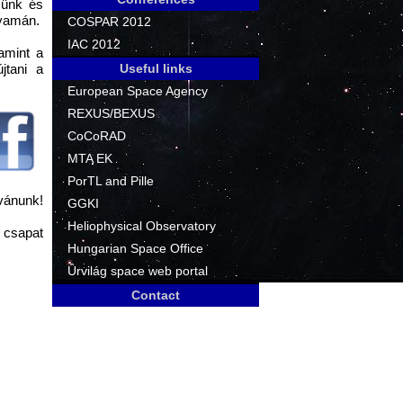
zünk és
lyamán.
COSPAR 2012
IAC 2012
amint a
jtani a
Useful links
European Space Agency
REXUS/BEXUS
CoCoRAD
MTA EK
PorTL and Pille
vánunk!
GGKI
Heliophysical Observatory
csapat
Hungarian Space Office
Ûrvilág space web portal
Contact