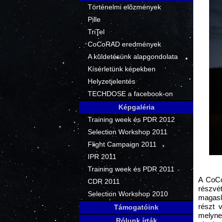
Történelmi elõzmények
Pille
TriTel
CoCoRAD eredmények
A küldetésünk alapgondolata
Kísérletünk képekben
Helyzetjelentés
TECHDOSE a facebook-on
Képgaléria
Training week és PDR 2012
Selection Workshop 2011
Flight Campaign 2011
IPR 2011
Training week és PDR 2011
A CoCo
CDR 2011
részv
Selection Workshop 2010
magaslé
részt 
Támogatóink
melyne
Rólunk írták